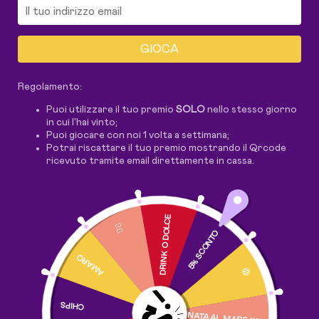
GIOCA
Regolamento:
Puoi utilizzare il tuo premio
SOLO
nello stesso giorno
in cui l'hai vinto;
Puoi giocare con noi 1 volta a settimana;
Potrai riscattare il tuo premio mostrando il Qrcode
ricevuto tramite email direttamente in cassa.
DRINK O DOLCE
🤷‍♂️
5% SCONTO
AMARO
😒
CHIPS
GIORNATA AL MARE X2