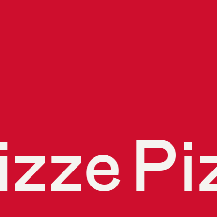
zze
Pi