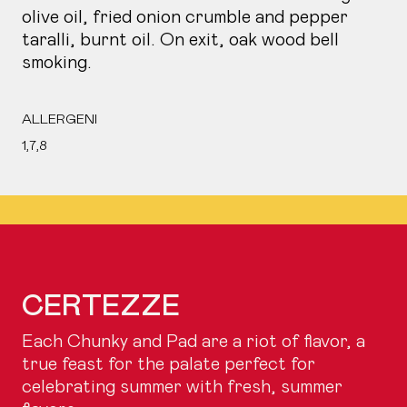
olive oil, fried onion crumble and pepper
taralli, burnt oil. On exit, oak wood bell
smoking.
ALLERGENI
1,7,8
CERTEZZE
Each Chunky and Pad are a riot of flavor, a
true feast for the palate perfect for
celebrating summer with fresh, summer