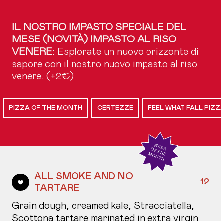
IL NOSTRO IMPASTO SPECIALE DEL
MESE
(NOVITÀ) IMPASTO AL RISO
VENERE:
Esplorate un nuovo orizzonte di
sapore con il nostro nuovo impasto al riso
venere. (+2€)
PIZZA OF THE MONTH
CERTEZZE
FEEL WHAT FALL PIZ
ALL SMOKE AND NO
12
TARTARE
Grain dough, creamed kale, Stracciatella,
Scottona tartare marinated in extra virgin